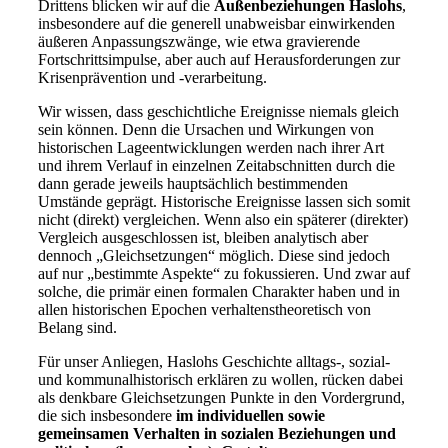
Drittens blicken wir auf die
Außenbeziehungen Haslohs
,
insbesondere auf die generell unabweisbar einwirkenden
äußeren Anpassungszwänge, wie etwa gravierende
Fortschrittsimpulse, aber auch auf Herausforderungen zur
Krisenprävention und -verarbeitung.
Wir wissen, dass geschichtliche Ereignisse niemals gleich
sein können. Denn die Ursachen und Wirkungen von
historischen Lageentwicklungen werden nach ihrer Art
und ihrem Verlauf in einzelnen Zeitabschnitten durch die
dann gerade jeweils hauptsächlich bestimmenden
Umstände geprägt. Historische Ereignisse lassen sich somit
nicht (direkt) vergleichen. Wenn also ein späterer (direkter)
Vergleich ausgeschlossen ist, bleiben analytisch aber
dennoch „Gleichsetzungen“ möglich. Diese sind jedoch
auf nur „bestimmte Aspekte“ zu fokussieren. Und zwar auf
solche, die primär einen formalen Charakter haben und in
allen historischen Epochen verhaltenstheoretisch von
Belang sind.
Für unser Anliegen, Haslohs Geschichte alltags-, sozial-
und kommunalhistorisch erklären zu wollen, rücken dabei
als denkbare Gleichsetzungen Punkte in den Vordergrund,
die sich insbesondere
im individuellen sowie
gemeinsamen Verhalten in sozialen Beziehungen und