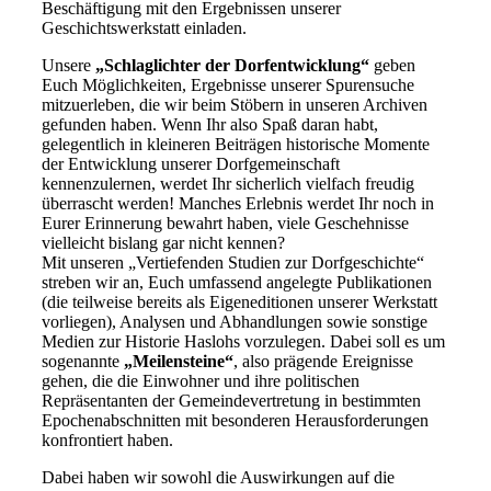
Beschäftigung mit den Ergebnissen unserer
Geschichtswerkstatt einladen.
Unsere
„Schlaglichter der Dorfentwicklung“
geben
Euch Möglichkeiten, Ergebnisse unserer Spurensuche
mitzuerleben, die wir beim Stöbern in unseren Archiven
gefunden haben. Wenn Ihr also Spaß daran habt,
gelegentlich in kleineren Beiträgen historische Momente
der Entwicklung unserer Dorfgemeinschaft
kennenzulernen, werdet Ihr sicherlich vielfach freudig
überrascht werden! Manches Erlebnis werdet Ihr noch in
Eurer Erinnerung bewahrt haben, viele Geschehnisse
vielleicht bislang gar nicht kennen?
Mit unseren „Vertiefenden Studien zur Dorfgeschichte“
streben wir an, Euch umfassend angelegte Publikationen
(die teilweise bereits als Eigeneditionen unserer Werkstatt
vorliegen), Analysen und Abhandlungen sowie sonstige
Medien zur Historie Haslohs vorzulegen. Dabei soll es um
sogenannte
„Meilensteine“
, also prägende Ereignisse
gehen, die die Einwohner und ihre politischen
Repräsentanten der Gemeindevertretung in bestimmten
Epochenabschnitten mit besonderen Herausforderungen
konfrontiert haben.
Dabei haben wir sowohl die Auswirkungen auf die