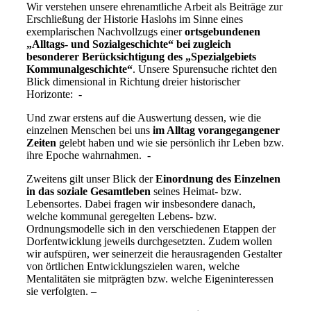
Wir verstehen unsere ehrenamtliche Arbeit als Beiträge zur
Erschließung der Historie Haslohs im Sinne eines
exemplarischen Nachvollzugs einer
ortsgebundenen
„Alltags- und Sozialgeschichte“
bei zugleich
besonderer Berücksichtigung des „Spezialgebiets
Kommunalgeschichte“
. Unsere Spurensuche richtet den
Blick dimensional in Richtung dreier historischer
Horizonte: -
Und zwar erstens auf die Auswertung dessen, wie die
einzelnen Menschen bei uns
im Alltag vorangegangener
Zeiten
gelebt haben und wie sie persönlich ihr Leben bzw.
ihre Epoche wahrnahmen. -
Zweitens gilt unser Blick der
Einordnung des Einzelnen
in das soziale Gesamtleben
seines Heimat- bzw.
Lebensortes. Dabei fragen wir insbesondere danach,
welche kommunal geregelten Lebens- bzw.
Ordnungsmodelle sich in den verschiedenen Etappen der
Dorfentwicklung jeweils durchgesetzten. Zudem wollen
wir aufspüren, wer seinerzeit die herausragenden Gestalter
von örtlichen Entwicklungszielen waren, welche
Mentalitäten sie mitprägten bzw. welche Eigeninteressen
sie verfolgten. –